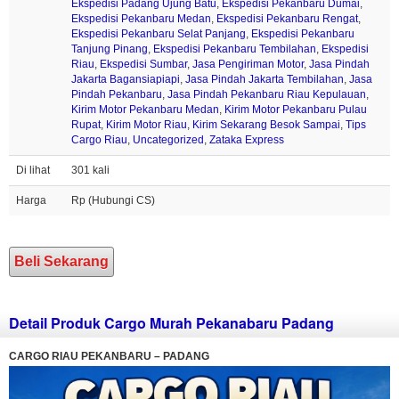
Ekspedisi Padang Ujung Batu
,
Ekspedisi Pekanbaru Dumai
,
Ekspedisi Pekanbaru Medan
,
Ekspedisi Pekanbaru Rengat
,
Ekspedisi Pekanbaru Selat Panjang
,
Ekspedisi Pekanbaru
Tanjung Pinang
,
Ekspedisi Pekanbaru Tembilahan
,
Ekspedisi
Riau
,
Ekspedisi Sumbar
,
Jasa Pengiriman Motor
,
Jasa Pindah
Jakarta Bagansiapiapi
,
Jasa Pindah Jakarta Tembilahan
,
Jasa
Pindah Pekanbaru
,
Jasa Pindah Pekanbaru Riau Kepulauan
,
Kirim Motor Pekanbaru Medan
,
Kirim Motor Pekanbaru Pulau
Rupat
,
Kirim Motor Riau
,
Kirim Sekarang Besok Sampai
,
Tips
Cargo Riau
,
Uncategorized
,
Zataka Express
Di lihat
301 kali
Harga
Rp (Hubungi CS)
Beli Sekarang
Detail Produk Cargo Murah Pekanabaru Padang
CARGO RIAU PEKANBARU – PADANG