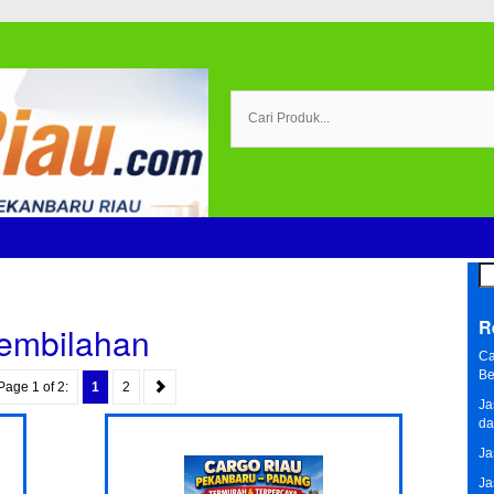
Se
for
R
Tembilahan
Ca
Be
Page 1 of 2:
1
2
Ja
da
Ja
Ja