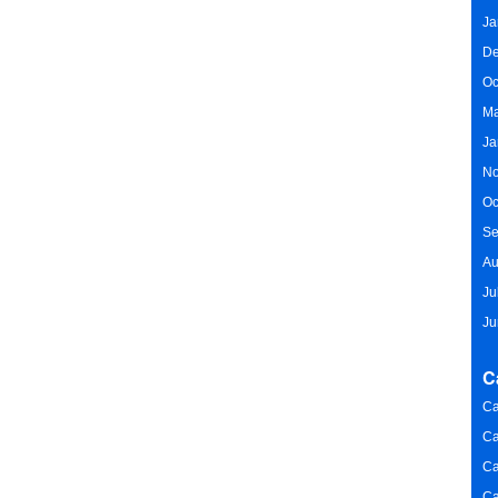
Ja
De
Oc
Ma
Ja
No
Oc
Se
Au
Ju
Ju
C
Ca
Ca
Ca
Ca