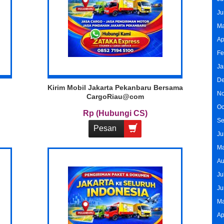
Ju
Ma
Ap
Fe
Ja
De
Kirim Mobil Jakarta Pekanbaru Bersama
No
CargoRiau@com
Oc
Rp (Hubungi CS)
Se
Pesan
Ju
Ma
Au
Ju
Ju
Ma
Ap