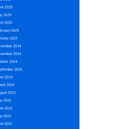
ne 2025
y 2025
ril 2025
bruary 2025
nuary 2025
cember 2024
vember 2024
tober 2024
ptember 2024
ne 2024
rch 2024
gust 2022
ly 2022
ne 2022
y 2022
ril 2022