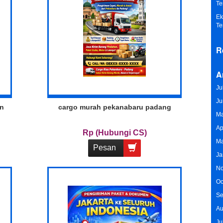
Te
Ek
Te
R
A
Ju
Ju
an
cargo murah pekanabaru padang
Ma
Ap
Rp (Hubungi CS)
Ma
Pesan
Ja
No
Oc
Se
Au
Ju