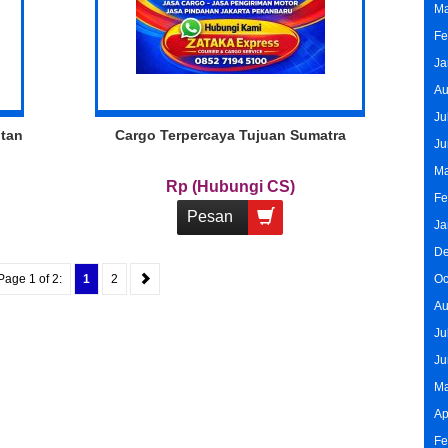
Ma
Fe
Ja
Au
Ju
ntan
Cargo Terpercaya Tujuan Sumatra
Ju
Ma
Rp (Hubungi CS)
Fe
Pesan
Ja
De
Page 1 of 2:
1
2
Oc
Au
Ju
Ju
Ma
Ap
Fe