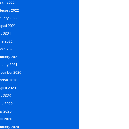
rch 2022
bruary 2022
nuary 2022
gust 2021
ly 2021
ne 2021
rch 2021
bruary 2021
nuary 2021
cember 2020
tober 2020
gust 2020
ly 2020
ne 2020
y 2020
ril 2020
bruary 2020