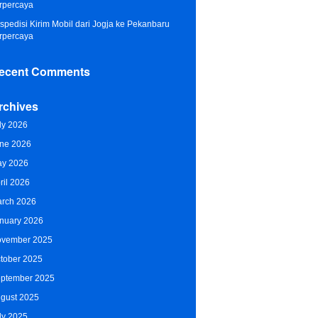
rpercaya
spedisi Kirim Mobil dari Jogja ke Pekanbaru
rpercaya
ecent Comments
rchives
ly 2026
ne 2026
y 2026
ril 2026
rch 2026
nuary 2026
vember 2025
tober 2025
ptember 2025
gust 2025
ly 2025