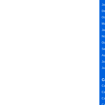
Ja
De
Oc
Ma
Ja
No
Oc
Se
Au
Ju
Ju
C
Ca
Ca
Ca
Ca