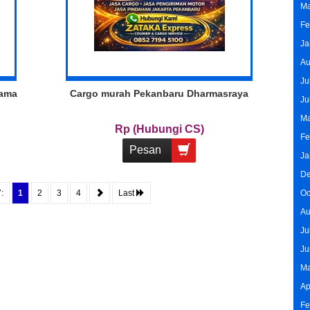
Ma
Fe
Ja
Au
Ju
sama
Cargo murah Pekanbaru Dharmasraya
Ju
Ma
Rp (Hubungi CS)
Fe
Pesan
Ja
De
:
1
2
3
4
Last
Oc
Au
Ju
Ju
Ma
Ap
Fe