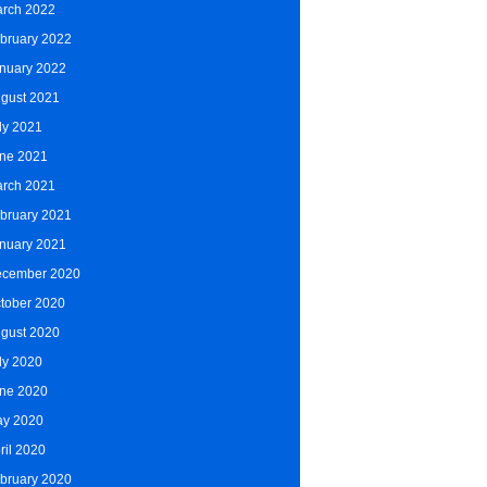
rch 2022
bruary 2022
nuary 2022
gust 2021
ly 2021
ne 2021
rch 2021
bruary 2021
nuary 2021
cember 2020
tober 2020
gust 2020
ly 2020
ne 2020
y 2020
ril 2020
bruary 2020