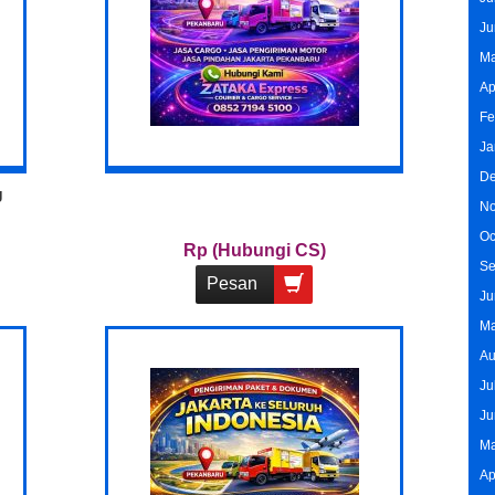
Ju
Ma
Ap
Fe
Ja
De
g
No
Oc
Rp (Hubungi CS)
Se
Pesan
Ju
Ma
Au
Ju
Ju
Ma
Ap