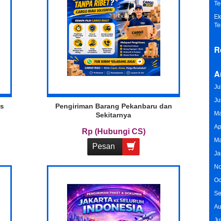
Te
Ek
Te
R
A
Ju
Ju
ss
Pengiriman Barang Pekanbaru dan
Ma
Sekitarnya
Ap
Rp (Hubungi CS)
Ma
Pesan
Ja
No
Oc
Se
Au
Ju