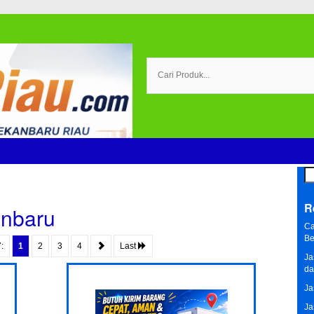
Se
for
R
anbaru
Ca
Be
:
1
2
3
4
Last
Ja
da
Ja
Ja