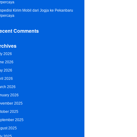
rpercaya
spedisi Kirim Mobil dari Jogja ke Pekanbaru
rpercaya
ecent Comments
rchives
ly 2026
ne 2026
y 2026
ril 2026
rch 2026
nuary 2026
vember 2025
tober 2025
ptember 2025
gust 2025
ly 2025