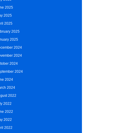
ne 2025
y 2025
ril 2025
bruary 2025
nuary 2025
cember 2024
vember 2024
tober 2024
ptember 2024
ne 2024
rch 2024
gust 2022
ly 2022
ne 2022
y 2022
ril 2022