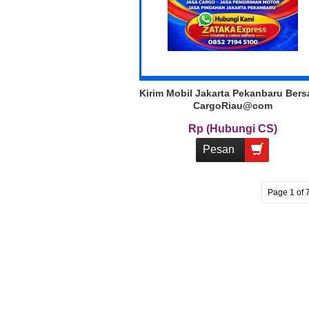
Kirim Mobil Jakarta Pekanbaru Ber
CargoRiau@com
Rp (Hubungi CS)
Pesan
Page 1 of 7