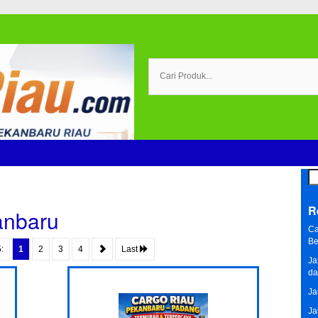
Se
for
R
anbaru
Ca
Be
:
1
2
3
4
Last
Ja
da
Ja
Ja