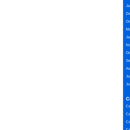
Ja
De
Oc
Ma
Ja
No
Oc
Se
Au
Ju
Ju
C
Ca
Ca
Ca
Ca