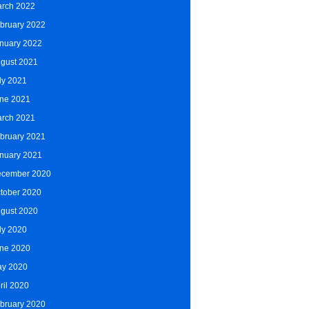
rch 2022
bruary 2022
nuary 2022
gust 2021
ly 2021
ne 2021
rch 2021
bruary 2021
nuary 2021
cember 2020
tober 2020
gust 2020
ly 2020
ne 2020
y 2020
ril 2020
bruary 2020