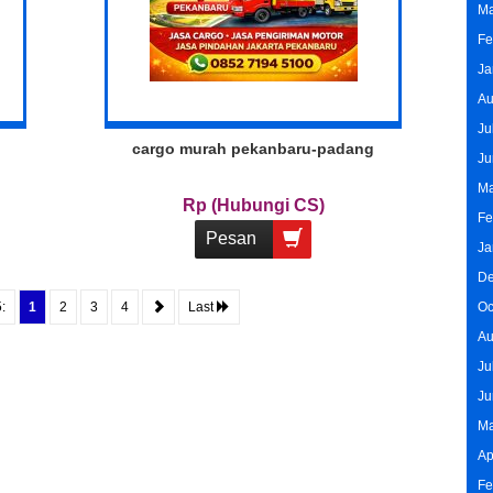
Ma
Fe
Ja
Au
Ju
cargo murah pekanbaru-padang
Ju
Ma
Rp (Hubungi CS)
Fe
Pesan
Ja
De
:
1
2
3
4
Last
Oc
Au
Ju
Ju
Ma
Ap
Fe