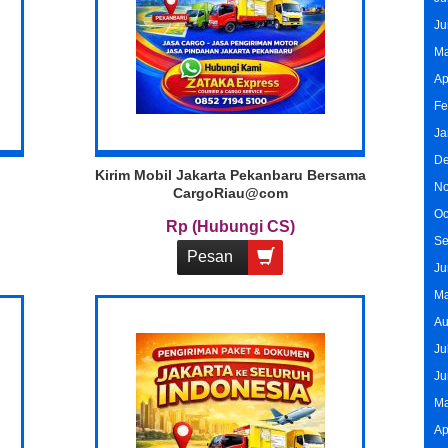
Ju
Ma
Ap
Fe
Ja
De
Kirim Mobil Jakarta Pekanbaru Bersama
No
CargoRiau@com
Oc
Rp (Hubungi CS)
Se
Pesan
Ju
Ma
Au
Ju
Ju
Ma
Ap