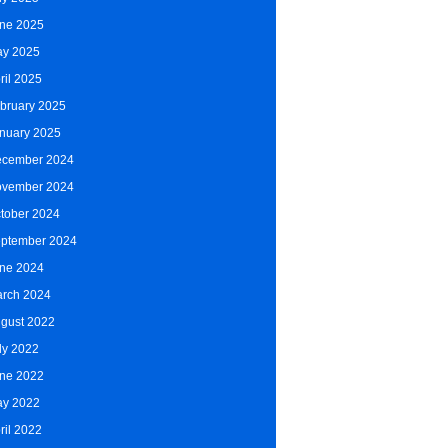
ne 2025
y 2025
ril 2025
bruary 2025
nuary 2025
cember 2024
vember 2024
tober 2024
ptember 2024
ne 2024
rch 2024
gust 2022
ly 2022
ne 2022
y 2022
ril 2022