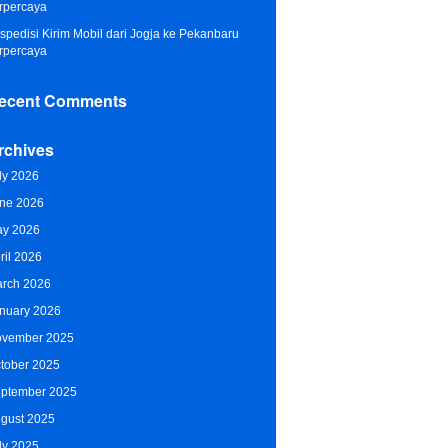
rpercaya
spedisi Kirim Mobil dari Jogja ke Pekanbaru
rpercaya
ecent Comments
rchives
ly 2026
ne 2026
y 2026
ril 2026
rch 2026
nuary 2026
vember 2025
tober 2025
ptember 2025
gust 2025
ly 2025