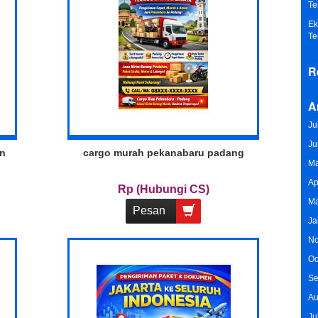
Te
Ek
Te
R
A
Ju
Ju
an
cargo murah pekanabaru padang
Ma
Ap
Rp (Hubungi CS)
Ma
Pesan
Ja
No
Oc
Se
Au
Ju